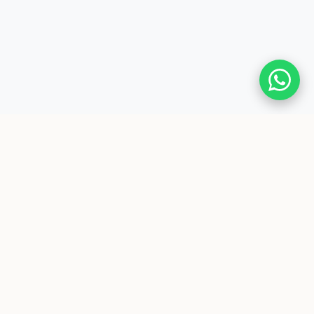
Enlaces Rápidos
Nuestra Oferta
Empresas
Formación de profesionales con
Preguntas Frecuentes
excelencia académica y visión
global. Inspirados en la tradición de